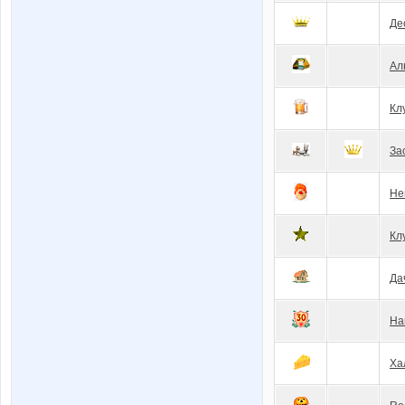
Де
Ал
Кл
За
Не
Кл
Да
На
Ха