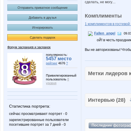
сделать, не могу....
Отправить приватное сообщение
Комплименты
Добавить в друзья
1 комплиментов в гостевой 
Игнорировать
Fallen_angel
09.0
Сделать подарок
оЙ! в честь праздни
Форум засранцев и засранок
Вы не авторизованы! Чтоб
популярность:
5457 место
рейтинг
4676
?
Метки лидеров
Привилегированный
пользователь
8
уровня
Интервью (28)
Статистика портрета:
сейчас просматривают портрет - 0
зарегистрированные пользователи
посетившие портрет за 7 дней - 0
Последние
фотогра