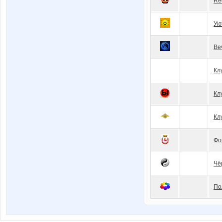
Re
Ую
Ве
Кл
Кл
Кл
Фо
Чё
По