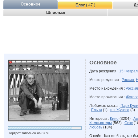
Основное
Блог
( 47 )
Д
Шпионаж
Основное
Дата рождения :
15 Февра
Место рождения :
Россия
,
Н
Место нахождения :
Россия
Место проживания :
Жукова
Любимые места :
Парк Кул
,
Ельня
(1) ,
пл. Жукова
(3)
Интересы :
Кино
(3204) ,
Ав
Компьютеры
(563) ,
Секс
(1
любовь
(184)
Портрет заполнен на 87 %
О себе : Как же быть, как б