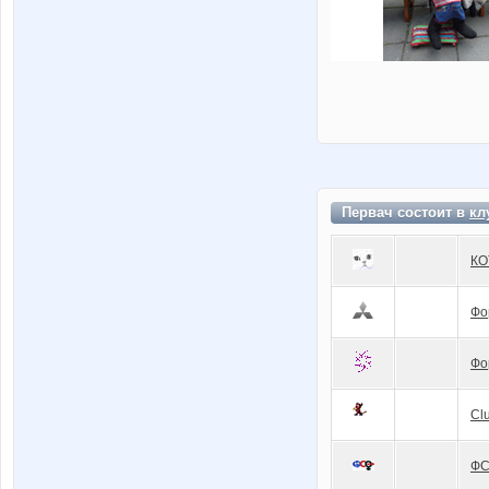
Первач состоит в
кл
КО
Фо
Фо
Cl
Ф